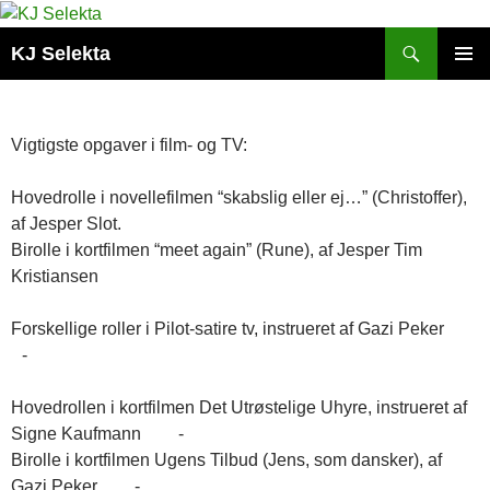
Hop
til
Søg
KJ Selekta
indhold
PRIMÆ
MENU
Vigtigste opgaver i film- og TV:
Hovedrolle i novellefilmen “skabslig eller ej…” (Christoffer),
af Jesper Slot.
Birolle i kortfilmen “meet again” (Rune), af Jesper Tim
Kristiansen
Forskellige roller i Pilot-satire tv, instrueret af Gazi Peker
-
Hovedrollen i kortfilmen Det Utrøstelige Uhyre, instrueret af
Signe Kaufmann -
Birolle i kortfilmen Ugens Tilbud (Jens, som dansker), af
Gazi Peker -