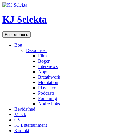
Hop
til
indhold
KJ Selekta
Søg
Primær menu
Bog
Ressourcer
Film
Bøger
Interviews
Apps
Breathwork
Meditation
Playlister
Podcasts
Forskning
Andre links
Bevidsthed
Musik
CV
KJ Entertainment
Kontakt